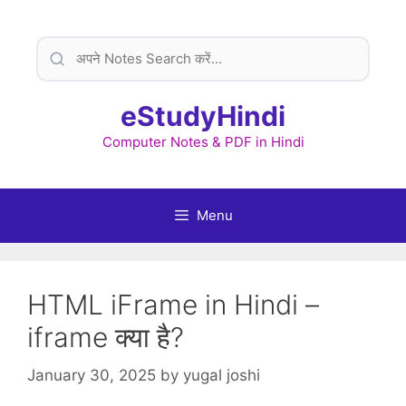
Skip
to
content
eStudyHindi
Computer Notes & PDF in Hindi
Menu
HTML iFrame in Hindi –
iframe क्या है?
January 30, 2025
by
yugal joshi