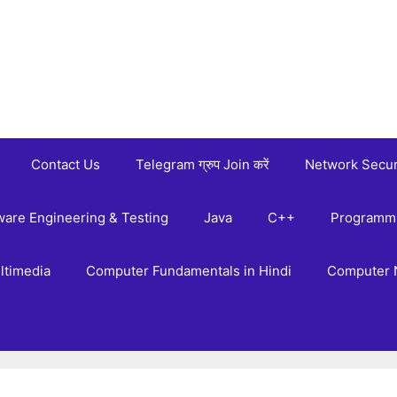
Contact Us
Telegram ग्रुप Join करें
Network Secur
ware Engineering & Testing
Java
C++
Programmi
ltimedia
Computer Fundamentals in Hindi
Computer 