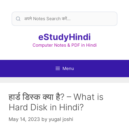
Skip
to
content
eStudyHindi
Computer Notes & PDF in Hindi
Menu
हार्ड डिस्क क्या है? – What is
Hard Disk in Hindi?
May 14, 2023
by
yugal joshi