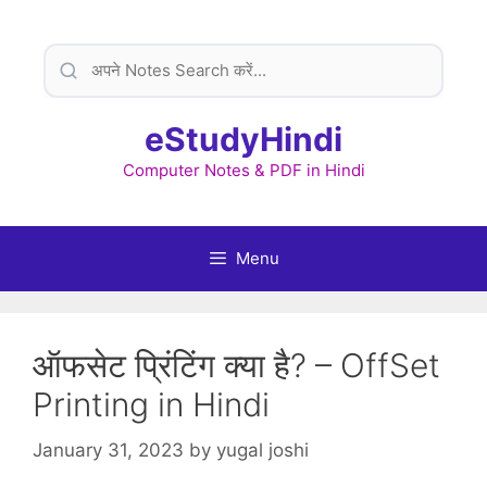
Skip
to
content
eStudyHindi
Computer Notes & PDF in Hindi
Menu
ऑफसेट प्रिंटिंग क्या है? – OffSet
Printing in Hindi
January 31, 2023
by
yugal joshi