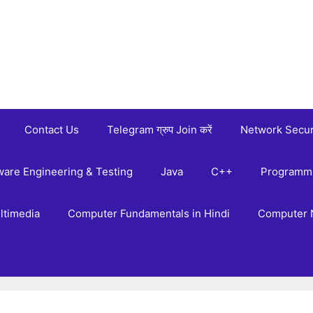
Contact Us
Telegram ग्रुप Join करें
Network Secur
ware Engineering & Testing
Java
C++
Programmi
ltimedia
Computer Fundamentals in Hindi
Computer 